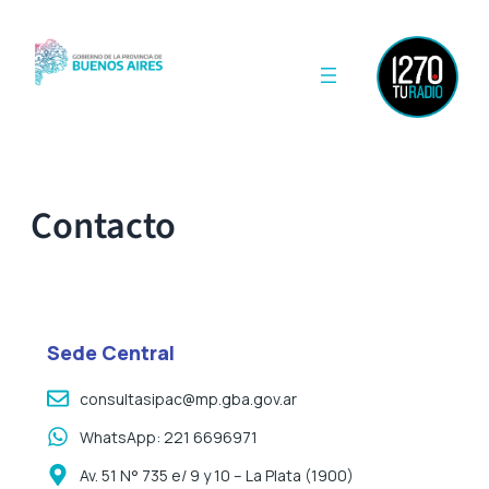
Contacto
Sede Central
consultasipac@mp.gba.gov.ar
WhatsApp: 221 6696971
Av. 51 N° 735 e/ 9 y 10 – La Plata (1900)