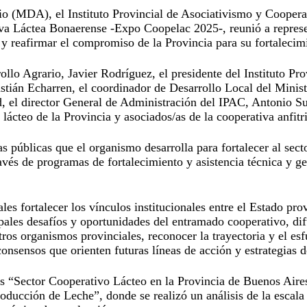
rio (MDA), el Instituto Provincial de Asociativismo y Coopera
va Láctea Bonaerense -Expo Coopelac 2025-, reunió a represent
 y reafirmar el compromiso de la Provincia para su fortalecim
rollo Agrario, Javier Rodríguez, el presidente del Instituto 
astián Echarren, el coordinador de Desarrollo Local del Minist
el director General de Administración del IPAC, Antonio Suá
lácteo de la Provincia y asociados/as de la cooperativa anfit
icas públicas que el organismo desarrolla para fortalecer al s
vés de programas de fortalecimiento y asistencia técnica y g
es fortalecer los vínculos institucionales entre el Estado pro
ncipales desafíos y oportunidades del entramado cooperativo, d
 organismos provinciales, reconocer la trayectoria y el esf
consensos que orienten futuras líneas de acción y estrategias d
les “Sector Cooperativo Lácteo en la Provincia de Buenos Aire
ucción de Leche”, donde se realizó un análisis de la escala p