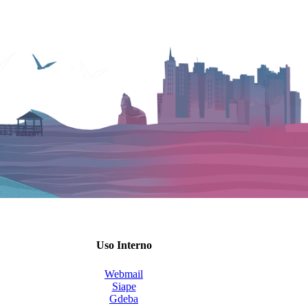
Uso Interno
Webmail
Siape
Gdeba